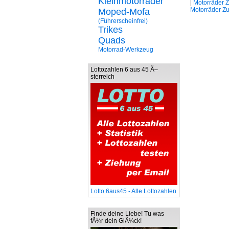
Kleinmotorräder
|
Motorräder 
Motorräder Z
Moped-Mofa
(Führerscheinfrei)
Trikes
Quads
Motorrad-Werkzeug
Lottozahlen 6 aus 45 Ã–
sterreich
Lotto 6aus45 - Alle Lottozahlen
Finde deine Liebe! Tu was
fÃ¼r dein GlÃ¼ck!