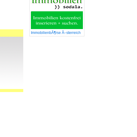
ImmobilienbÃ¶rse Ã–sterreich