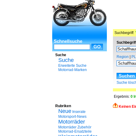
Suchbegriff:
Schnellsuche
Suchbegrif
Suche
Region
|
PL
Suche
Erweiterte Suche
Motorrad-Marken
Suche lösc
Ergebnis:
0 I
Rubriken
Keinen Ei
Neue
Inserate
Motorsport-News
Motorräder
Motorräder Zubehör
Motorrad-Ersatzteile