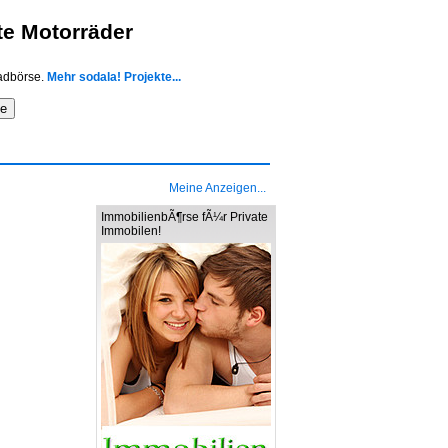
te Motorräder
radbörse.
Mehr sodala! Projekte...
Meine Anzeigen...
ImmobilienbÃ¶rse fÃ¼r Private
Immobilen!