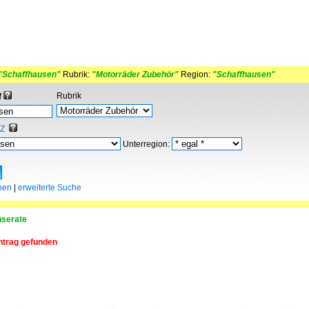
"Schaffhausen"
Rubrik:
"Motorräder Zubehör"
Region:
"Schaffhausen"
Rubrik
f
Z
Unterregion:
hen
|
erweiterte Suche
nserate
ntrag gefunden