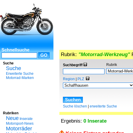
Schnellsuche
Rubrik:
"Motorrad-Werkzeug"
R
Suche
Rubrik
Suchbegriff
Suche
Erweiterte Suche
Motorrad-Marken
Region
|
PLZ
Suche löschen
|
erweiterte Suche
Rubriken
Neue
Inserate
Ergebnis:
0 Inserate
Motorsport-News
Motorräder