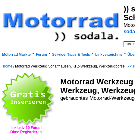
)) 
Sc
Moto
sodal
Motorrad Märkte
*
Forum
*
Service, Tipps & Tools
*
Linkverzeichnis
*
Übe
home
/ Motorrad Werkzeug Schaffhausen, KFZ-Werkzeug, Werkzeugbörse |
<< z
Motorrad Werkzeug 
Werkzeug, Werkzeu
gebrauchtes Motorrad-Werkzeuge
Inklusiv 10 Fotos !
Ohne Registrieren !