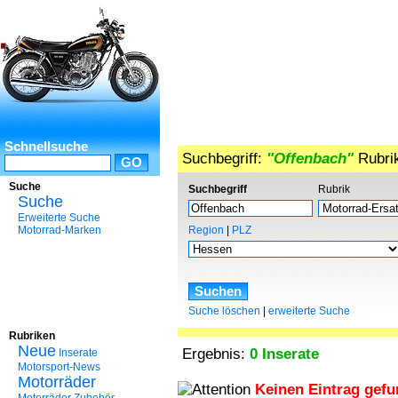
Schnellsuche
Suchbegriff:
"Offenbach"
Rubri
Suche
Suchbegriff
Rubrik
Suche
Erweiterte Suche
Motorrad-Marken
Region
|
PLZ
Suche löschen
|
erweiterte Suche
Rubriken
Neue
Ergebnis:
0 Inserate
Inserate
Motorsport-News
Motorräder
Keinen Eintrag gef