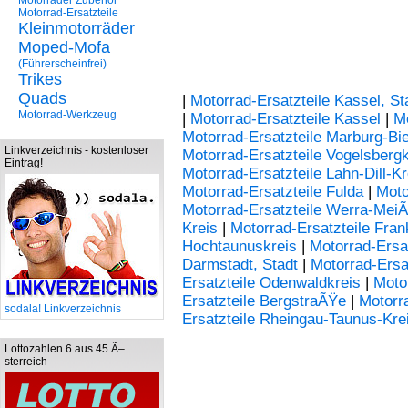
Motorräder Zubehör
Motorrad-Ersatzteile
Kleinmotorräder
Moped-Mofa
(Führerscheinfrei)
Trikes
Quads
|
Motorrad-Ersatzteile Kassel, St
Motorrad-Werkzeug
|
Motorrad-Ersatzteile Kassel
|
M
Motorrad-Ersatzteile Marburg-Bi
Linkverzeichnis - kostenloser
Motorrad-Ersatzteile Vogelsbergk
Eintrag!
Motorrad-Ersatzteile Lahn-Dill-Kr
Motorrad-Ersatzteile Fulda
|
Moto
Motorrad-Ersatzteile Werra-MeiÃ
Kreis
|
Motorrad-Ersatzteile Fran
Hochtaunuskreis
|
Motorrad-Ersa
Darmstadt, Stadt
|
Motorrad-Ersa
Ersatzteile Odenwaldkreis
|
Moto
Ersatzteile BergstraÃŸe
|
Motorr
sodala! Linkverzeichnis
Ersatzteile Rheingau-Taunus-Kre
Lottozahlen 6 aus 45 Ã–
sterreich