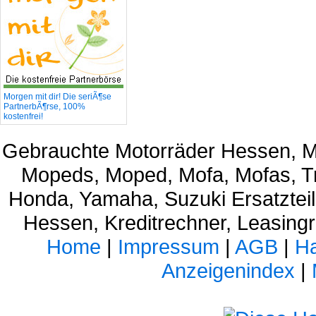
Morgen mit dir! Die seriÃ¶se
PartnerbÃ¶rse, 100%
kostenfrei!
Gebrauchte Motorräder Hessen, M
Mopeds, Moped, Mofa, Mofas, Tr
Honda, Yamaha, Suzuki Ersatztei
Hessen, Kreditrechner, Leasing
Home
|
Impressum
|
AGB
|
Ha
Anzeigenindex
|