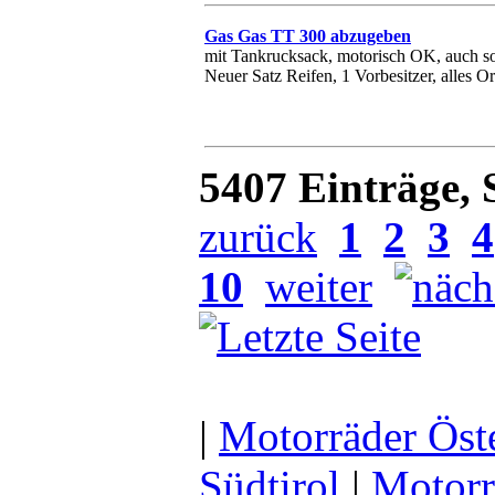
Gas Gas TT 300 abzugeben
mit Tankrucksack, motorisch OK, auch so
Neuer Satz Reifen, 1 Vorbesitzer, alles Ori
5407 Einträge, 
zurück
1
2
3
4
10
weiter
|
Motorräder Öst
Südtirol
|
Motorr