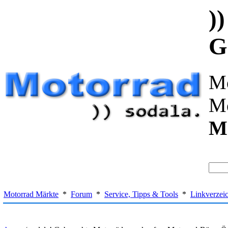
)
G
Mo
Mo
Me
Motorrad Märkte
*
Forum
*
Service, Tipps & Tools
*
Linkverzei