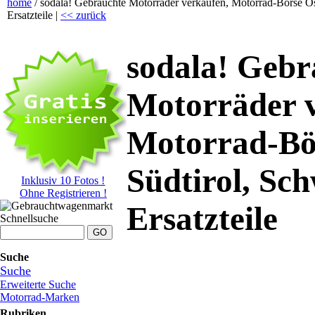
home
/ sodala! Gebrauchte Motorräder verkaufen, Motorrad-Börse Ös
Ersatzteile |
<< zurück
sodala! Gebr
Motorräder 
Motorrad-Bör
Südtirol, Sch
Inklusiv 10 Fotos !
Ohne Registrieren !
Ersatzteile
Schnellsuche
Suche
Suche
Erweiterte Suche
Motorrad-Marken
Rubriken