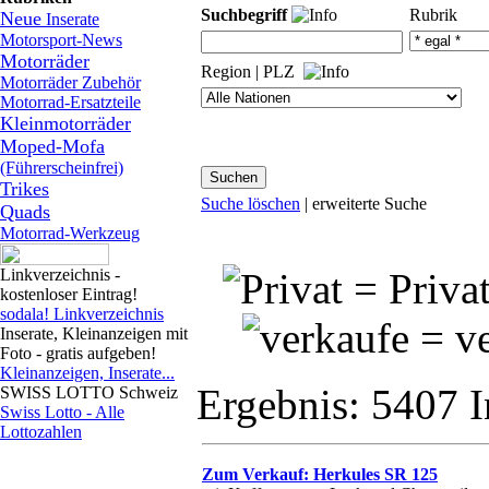
Suchbegriff
Rubrik
Neue
Inserate
Motorsport-News
Motorräder
Region
|
PLZ
Motorräder Zubehör
Motorrad-Ersatzteile
Kleinmotorräder
Moped-Mofa
(Führerscheinfrei)
Trikes
Suche löschen
|
erweiterte Suche
Quads
Motorrad-Werkzeug
Linkverzeichnis -
= Priv
kostenloser Eintrag!
sodala! Linkverzeichnis
= v
Inserate, Kleinanzeigen mit
Foto - gratis aufgeben!
Kleinanzeigen, Inserate...
Ergebnis:
5407 I
SWISS LOTTO Schweiz
Swiss Lotto - Alle
Lottozahlen
Zum Verkauf: Herkules SR 125