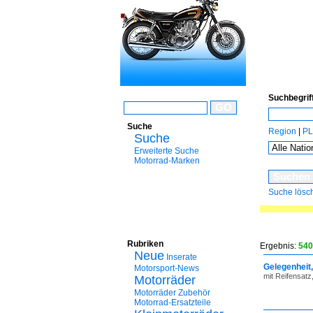
Schnellsuche
Suchbegrif
Suche
Region
|
PL
Suche
Erweiterte Suche
Motorrad-Marken
Suche lösc
Rubriken
Ergebnis:
540
Neue
Inserate
Gelegenheit
Motorsport-News
mit Reifensatz
Motorräder
Motorräder Zubehör
Motorrad-Ersatzteile