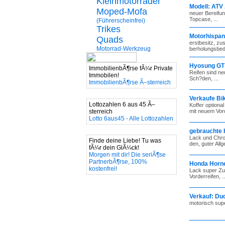
Kleinmotorräder
Modell: ATV
Moped-Mofa
neuer Bereifung
Topcase, ...
(Führerscheinfrei)
Trikes
Motorhispani
Quads
erstbesitz, zu
Motorrad-Werkzeug
berholungsbed?
Hyosung GT 
ImmobilienbÃ¶rse fÃ¼r Private
Reifen sind ne
Immobilen!
Sch?den, ...
ImmobilienbÃ¶rse Ã–sterreich
Verkaufe Bi
Lottozahlen 6 aus 45 Ã–
Koffer optional
sterreich
mit neuem Vorde
Lotto 6aus45 - Alle Lottozahlen
gebrauchte 
Lack und Chrom
Finde deine Liebe! Tu was
den, guter All
fÃ¼r dein GlÃ¼ck!
Morgen mit dir! Die seriÃ¶se
PartnerbÃ¶rse, 100%
Honda Horne
kostenfrei!
Lack super Zu
Vorderreifen, ..
Verkauf: Du
motorisch super