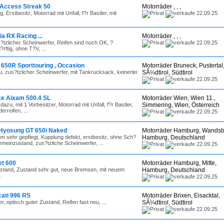
 Access Streak 50
Motorräder , , ,
, Erstbesitz, Motorrad mit Unfall, f?r Bastler, mit
22.09.25
a RX Racing ...
Motorräder , , ,
s?tzlicher Scheinwerfer, Reifen sind noch OK, ?
22.09.25
rftig, ohne T?V, ...
650R Sporttouring , Occasion
Motorräder Bruneck, Pustertal
u, zus?tzlicher Scheinwerfer, mit Tankrucksack, keinerlei
SÃ¼dtirol, Südtirol
22.09.25
ke Aixam 500.4 SL
Motorräder Wien, Wien 11.,
 dazu, mit 1 Vorbesitzer, Motorrad mit Unfall, f?r Bastler,
Simmering, Wien, Österreich
rreifen, ...
22.09.25
Hyosung GT 650i Naked
Motorräder Hamburg, Wandsb
 sehr gepflegt, Kupplung defekt, erstbesitz, ohne Sch?
Hamburg, Deutschland
gemeinzustand, zus?tzliche Scheinwerfer, ...
22.09.25
t 600
Motorräder Hamburg, Mitte,
stand, Zustand sehr gut, neue Bremsen, mit neuem
Hamburg, Deutschland
.
22.09.25
cati 996 RS
Motorräder Brixen, Eisacktal,
, optisch guter Zustand, Reifen fast neu, ...
SÃ¼dtirol, Südtirol
22.09.25