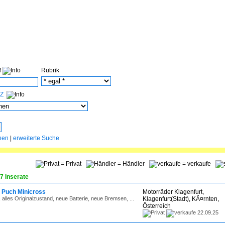
f
Rubrik
Z
hen
|
erweiterte Suche
= Privat
= Händler
= verkaufe
7 Inserate
, Puch Minicross
Motorräder Klagenfurt,
, alles Originalzustand, neue Batterie, neue Bremsen, ...
Klagenfurt(Stadt), KÃ¤rnten,
Österreich
22.09.25