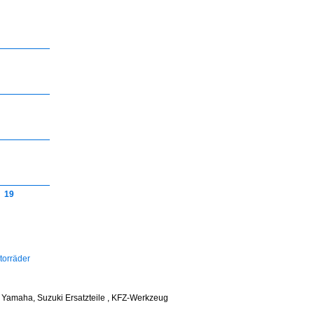
19
torräder
, Yamaha, Suzuki Ersatzteile , KFZ-Werkzeug