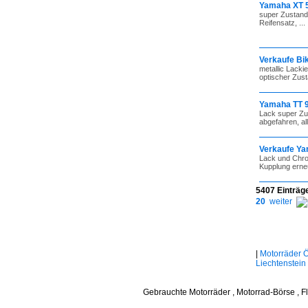
Yamaha XT 
super Zustand,
Reifensatz, ...
Verkaufe Bi
metallic Lacki
optischer Zusta
Yamaha TT 90
Lack super Zus
abgefahren, al
Verkaufe Ya
Lack und Chrom
Kupplung erneue
5407 Einträge
20
weiter
|
Motorräder Ö
Liechtenstein
Gebrauchte Motorräder , Motorrad-Börse , F