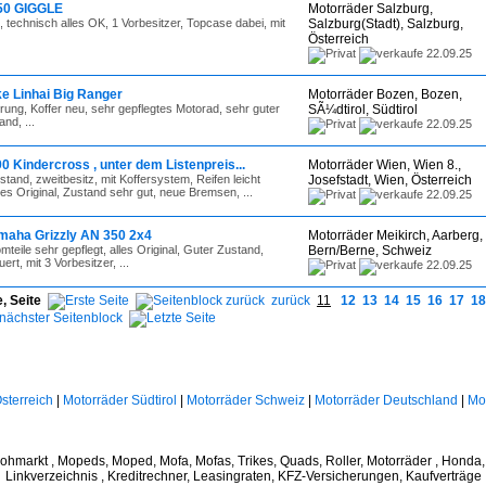
50 GIGGLE
Motorräder Salzburg,
 technisch alles OK, 1 Vorbesitzer, Topcase dabei, mit
Salzburg(Stadt), Salzburg,
Österreich
22.09.25
ke Linhai Big Ranger
Motorräder Bozen, Bozen,
erung, Koffer neu, sehr gepflegtes Motorad, sehr guter
SÃ¼dtirol, Südtirol
nd, ...
22.09.25
 Kindercross , unter dem Listenpreis...
Motorräder Wien, Wien 8.,
tand, zweitbesitz, mit Koffersystem, Reifen leicht
Josefstadt, Wien, Österreich
les Original, Zustand sehr gut, neue Bremsen, ...
22.09.25
maha Grizzly AN 350 2x4
Motorräder Meikirch, Aarberg,
teile sehr gepflegt, alles Original, Guter Zustand,
Bern/Berne, Schweiz
rt, mit 3 Vorbesitzer, ...
22.09.25
, Seite
zurück
11
12
13
14
15
16
17
18
sterreich
|
Motorräder Südtirol
|
Motorräder Schweiz
|
Motorräder Deutschland
|
Mo
lohmarkt , Mopeds, Moped, Mofa, Mofas, Trikes, Quads, Roller, Motorräder , Honda
Linkverzeichnis , Kreditrechner, Leasingraten, KFZ-Versicherungen, Kaufverträge