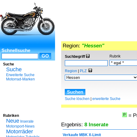
Region:
"Hessen"
Schnellsuche
Rubrik
Suchbegriff
Suche
Suche
Region
|
PLZ
Erweiterte Suche
Motorrad-Marken
Suche löschen
|
erweiterte Suche
= P
Rubriken
Neue
Inserate
Ergebnis:
8 Inserate
Motorsport-News
Motorräder
Verkaufe MBK X-Limit