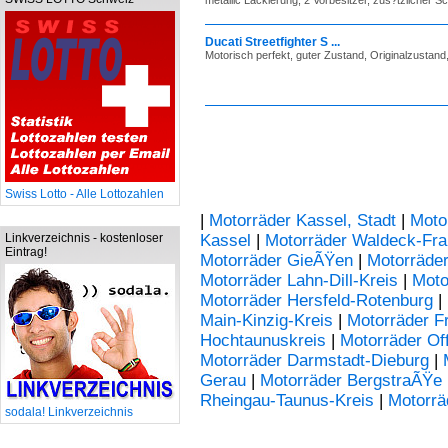
metallic Lackierung, 2 Vorbesitzer, zus?tzlicher Sch
Ducati Streetfighter S ...
Motorisch perfekt, guter Zustand, Originalzustand,
Swiss Lotto - Alle Lottozahlen
|
Motorräder Kassel, Stadt
|
Moto
Linkverzeichnis - kostenloser
Kassel
|
Motorräder Waldeck-Fr
Eintrag!
Motorräder GieÃŸen
|
Motorräder
Motorräder Lahn-Dill-Kreis
|
Moto
Motorräder Hersfeld-Rotenburg
|
Main-Kinzig-Kreis
|
Motorräder F
Hochtaunuskreis
|
Motorräder Of
Motorräder Darmstadt-Dieburg
|
Gerau
|
Motorräder BergstraÃŸe
Rheingau-Taunus-Kreis
|
Motorrä
sodala! Linkverzeichnis