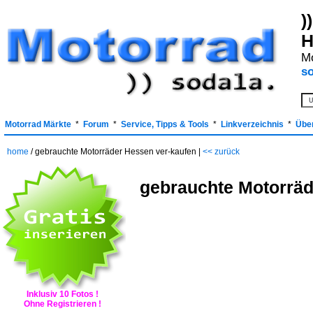
)
H
Mo
so
Motorrad Märkte
*
Forum
*
Service, Tipps & Tools
*
Linkverzeichnis
*
Übe
home
/ gebrauchte Motorräder Hessen ver-kaufen |
<< zurück
gebrauchte Motorräd
Inklusiv 10 Fotos !
Ohne Registrieren !