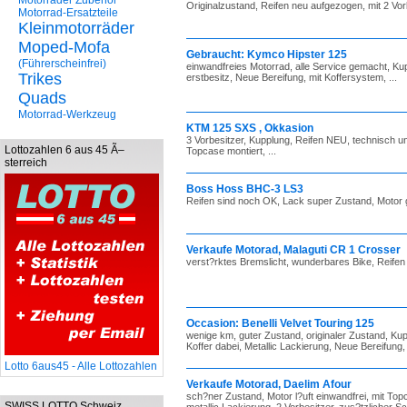
Motorräder Zubehör
Originalzustand, Reifen neu aufgezogen, mit 2 Vorbe
Motorrad-Ersatzteile
Kleinmotorräder
Moped-Mofa
Gebraucht: Kymco Hipster 125
(Führerscheinfrei)
einwandfreies Motorrad, alle Service gemacht, Ku
Trikes
erstbesitz, Neue Bereifung, mit Koffersystem, ...
Quads
Motorrad-Werkzeug
KTM 125 SXS , Okkasion
3 Vorbesitzer, Kupplung, Reifen NEU, technisch u
Lottozahlen 6 aus 45 Ã–
Topcase montiert, ...
sterreich
Boss Hoss BHC-3 LS3
Reifen sind noch OK, Lack super Zustand, Motor g
Verkaufe Motorad, Malaguti CR 1 Crosser
verst?rktes Bremslicht, wunderbares Bike, Reifen s
Occasion: Benelli Velvet Touring 125
wenige km, guter Zustand, originaler Zustand, Ku
Koffer dabei, Metallic Lackierung, Neue Bereifung, dr
Lotto 6aus45 - Alle Lottozahlen
Verkaufe Motorad, Daelim Afour
sch?ner Zustand, Motor l?uft einwandfrei, mit Top
SWISS LOTTO Schweiz