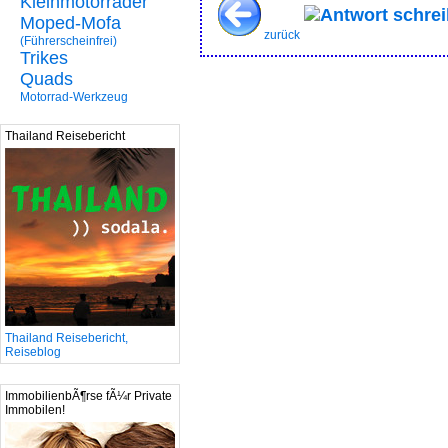
Kleinmotorräder
Antwort schre
Moped-Mofa
zurück
(Führerscheinfrei)
Trikes
Quads
Motorrad-Werkzeug
Thailand Reisebericht
Thailand Reisebericht,
Reiseblog
ImmobilienbÃ¶rse fÃ¼r Private
Immobilen!