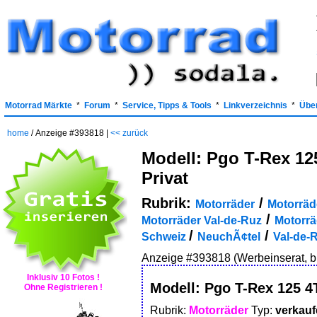
Motorrad Märkte
*
Forum
*
Service, Tipps & Tools
*
Linkverzeichnis
*
Übe
home
/ Anzeige #393818 |
<< zurück
Modell: Pgo T-Rex 12
Privat
Rubrik:
/
Motorräder
Motorräd
/
Motorräder Val-de-Ruz
Motorräd
/
/
Schweiz
NeuchÃ¢tel
Val-de-
Anzeige #393818 (Werbeinserat, bit
Inklusiv 10 Fotos !
Modell: Pgo T-Rex 125 4
Ohne Registrieren !
Rubrik:
Motorräder
Typ:
verkaufe