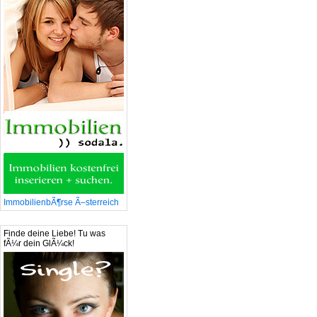
ImmobilienbÃ¶rse Ã–sterreich
Finde deine Liebe! Tu was
fÃ¼r dein GlÃ¼ck!